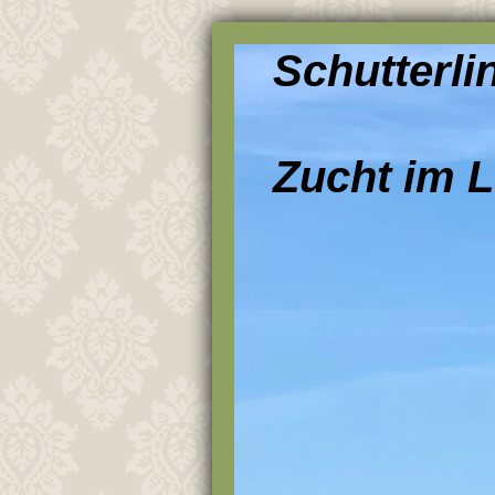
Schutterl
Zucht im L